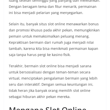
luang setelah seminggu yang panjang dan melelahkan.
Dengan beragam tema dan fitur menarik, permainan
ini bisa menjadi pelarian yang menyegarkan.
Selain itu, banyak situs slot online menawarkan bonus
dan promosi khusus pada akhir pekan, memungkinkan
pemain untuk memaksimalkan peluang menang.
Kepraktisan bermain dari rumah juga menjadi nilai
tambah, karena kita bisa menikmati permainan kapan
saja tanpa harus pergi ke kasino fisik.
Terakhir, bermain slot online bisa menjadi sarana
untuk bersosialisasi dengan teman-teman secara
virtual, menciptakan pengalaman bermain yang lebih
seru dan interaktif. Dengan semua keuntungan ini,
tidak heran jika banyak orang memilih slot online
sebagai hiburan akhir pekan mereka.
Mengapa Slot Online