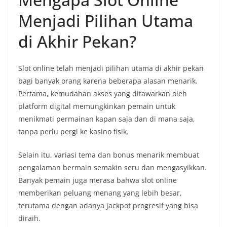
Menjadi Pilihan Utama
di Akhir Pekan?
Slot online telah menjadi pilihan utama di akhir pekan
bagi banyak orang karena beberapa alasan menarik.
Pertama, kemudahan akses yang ditawarkan oleh
platform digital memungkinkan pemain untuk
menikmati permainan kapan saja dan di mana saja,
tanpa perlu pergi ke kasino fisik.
Selain itu, variasi tema dan bonus menarik membuat
pengalaman bermain semakin seru dan mengasyikkan.
Banyak pemain juga merasa bahwa slot online
memberikan peluang menang yang lebih besar,
terutama dengan adanya jackpot progresif yang bisa
diraih.