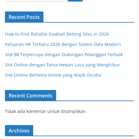
Recent Posts
How to Find Reliable Football Betting Sites in 2026
Keluaran HK Terbaru 2026 dengan Sistem Data Modern
Slot 88 Terpercaya dengan Dukungan Pelanggan Terbaik
Slot Online dengan Tema Hewan Lucu yang Menghibur
Slot Online Bertema Anime yang Wajib Dicoba
Recent Comments
Tidak ada komentar untuk ditampilkan.
Archives