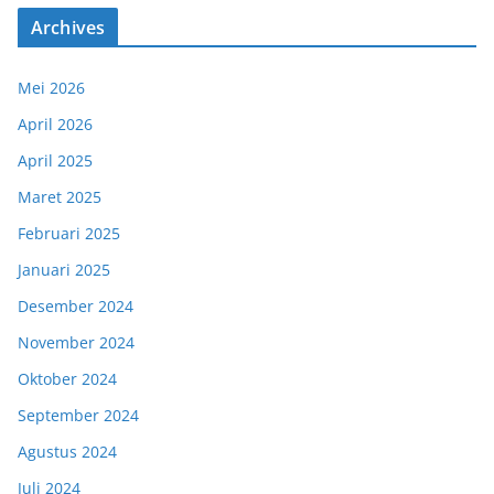
Archives
Mei 2026
April 2026
April 2025
Maret 2025
Februari 2025
Januari 2025
Desember 2024
November 2024
Oktober 2024
September 2024
Agustus 2024
Juli 2024