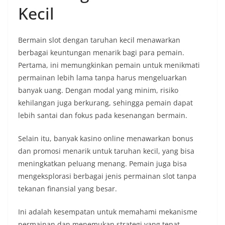
Kecil
Bermain slot dengan taruhan kecil menawarkan
berbagai keuntungan menarik bagi para pemain.
Pertama, ini memungkinkan pemain untuk menikmati
permainan lebih lama tanpa harus mengeluarkan
banyak uang. Dengan modal yang minim, risiko
kehilangan juga berkurang, sehingga pemain dapat
lebih santai dan fokus pada kesenangan bermain.
Selain itu, banyak kasino online menawarkan bonus
dan promosi menarik untuk taruhan kecil, yang bisa
meningkatkan peluang menang. Pemain juga bisa
mengeksplorasi berbagai jenis permainan slot tanpa
tekanan finansial yang besar.
Ini adalah kesempatan untuk memahami mekanisme
permainan dan menemukan strategi yang tepat.