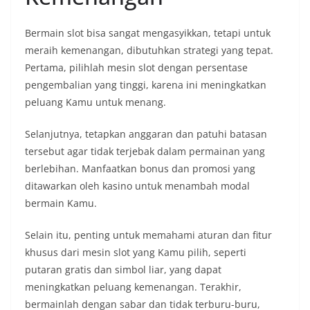
Bermain slot bisa sangat mengasyikkan, tetapi untuk
meraih kemenangan, dibutuhkan strategi yang tepat.
Pertama, pilihlah mesin slot dengan persentase
pengembalian yang tinggi, karena ini meningkatkan
peluang Kamu untuk menang.
Selanjutnya, tetapkan anggaran dan patuhi batasan
tersebut agar tidak terjebak dalam permainan yang
berlebihan. Manfaatkan bonus dan promosi yang
ditawarkan oleh kasino untuk menambah modal
bermain Kamu.
Selain itu, penting untuk memahami aturan dan fitur
khusus dari mesin slot yang Kamu pilih, seperti
putaran gratis dan simbol liar, yang dapat
meningkatkan peluang kemenangan. Terakhir,
bermainlah dengan sabar dan tidak terburu-buru,