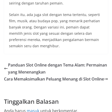
seiring dengan taruhan pemain.
Selain itu, ada juga slot dengan tema tertentu, seperti
film, musik, atau budaya pop, yang menarik perhatian
banyak orang. Dengan variasi ini, pemain dapat
memilih jenis slot yang sesuai dengan selera dan
preferensi mereka, menjadikan pengalaman bermain
semakin seru dan menghibur.
Panduan Slot Online dengan Tema Alam: Permainan
yang Menenangkan
Cara Memaksimalkan Peluang Menang di Slot Online
Tinggalkan Balasan
Anda harus
masuk
untuk berkomentar.