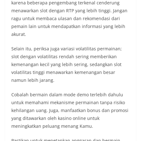
karena beberapa pengembang terkenal cenderung
menawarkan slot dengan RTP yang lebih tinggi. Jangan
ragu untuk membaca ulasan dan rekomendasi dari
pemain lain untuk mendapatkan informasi yang lebih
akurat.
Selain itu, periksa juga variasi volatilitas permainan;
slot dengan volatilitas rendah sering memberikan
kemenangan kecil yang lebih sering, sedangkan slot
volatilitas tinggi menawarkan kemenangan besar
namun lebih jarang.
Cobalah bermain dalam mode demo terlebih dahulu
untuk memahami mekanisme permainan tanpa risiko
kehilangan uang. Juga, manfaatkan bonus dan promosi
yang ditawarkan oleh kasino online untuk
meningkatkan peluang menang Kamu.
Pastikan untuk menetapkan anggaran dan bermain