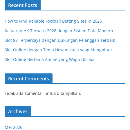
Recent Posts
How to Find Reliable Football Betting Sites in 2026
Keluaran HK Terbaru 2026 dengan Sistem Data Modern
Slot 88 Terpercaya dengan Dukungan Pelanggan Terbaik
Slot Online dengan Tema Hewan Lucu yang Menghibur
Slot Online Bertema Anime yang Wajib Dicoba
Recent Comments
Tidak ada komentar untuk ditampilkan.
Archives
Mei 2026