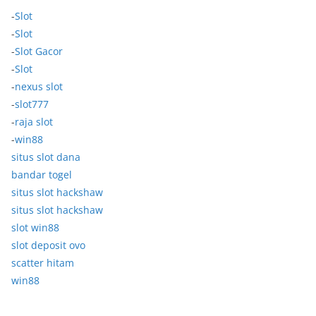
-
Slot
-
Slot
-
Slot Gacor
-
Slot
-
nexus slot
-
slot777
-
raja slot
-
win88
situs slot dana
bandar togel
situs slot hackshaw
situs slot hackshaw
slot win88
slot deposit ovo
scatter hitam
win88